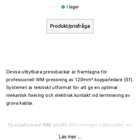
I lager
Produkt/prisfråga
Dessa utbytbara pressbackar är framtagna för
professionell WM-pressning av 120mm² kopparledare (Sf).
Systemet är tekniskt utformat för att ge en optimal
mekanisk fixering och elektrisk kontakt vid terminering av
grova kablar.
Specialiserad WM-profil:
Utformningen säkerställer en
kontrollerad pressgeometri som maximerar kontaktarean
Läs mer ...