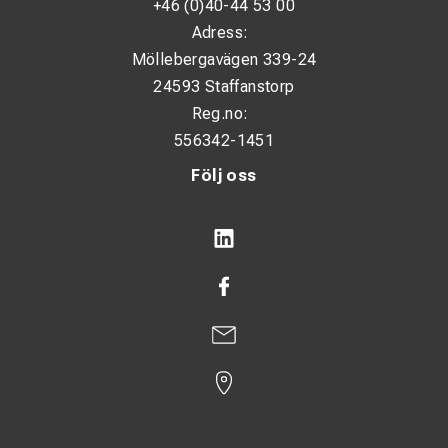
+46 (0)40-44 53 00
Adress:
Möllebergavägen 339-24
24593 Staffanstorp
Reg.no:
556342-1451
Följ oss