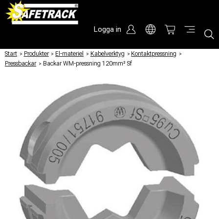
Logga in
Start
/
Produkter
/
El-materiel
/
Kabelverktyg
/
Kontaktpressning
/
Pressbackar
/
Backar WM-pressning 120mm² Sf