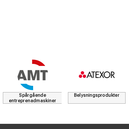
på ledaren.
Slitstarkt material:
Tillverkade i härdat specialstål för
att bibehålla exakta toleranser även vid mycket höga
presskrafter.
Tydlig identifiering:
Backarna är märkta med area och
specifikationskoder för att garantera att rätt verktyg
används till rätt applikation.
Industriell kvalitet:
Utvecklade för att möta de höga
kraven inom eldistribution och industriella installationer.
Spårgående
Belysningsprodukter
entreprenadmaskiner