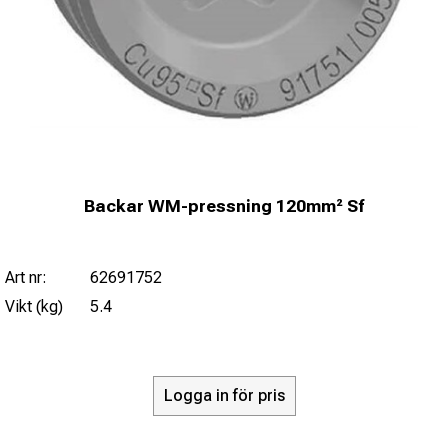
Backar WM-pressning 120mm² Sf
Art nr:
62691752
Vikt (kg)
5.4
Logga in för pris