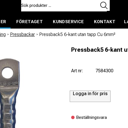
TER
FÖRETAGET
KUNDSERVICE
KONTAKT
L
ent för uthyrning
ing
/
Pressbackar
/
Pressback5 6-kant utan tapp Cu 6mm²
Pressback5 6-kant 
Art nr:
7584300
Logga in för pris
Beställningsvara