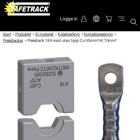
Logga in
Start
/
Produkter
/
El-materiel
/
Kabelverktyg
/
Kontaktpressning
/
Pressbackar
/
Pressback 18 6-kant utan tapp Cu 95mm²/Al 70mm²