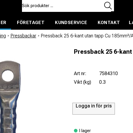
TER
FÖRETAGET
KUNDSERVICE
KONTAKT
L
ent för uthyrning
ing
/
Pressbackar
/
Pressback 25 6-kant utan tapp Cu 185mm²/
Pressback 25 6-kant
Art nr:
7584310
Vikt (kg)
0.3
Logga in för pris
I lager