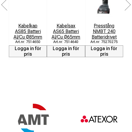
Kabelkap
Kabelsax
Presstång
P
AS85 Batteri
AS65 Batteri
NMBT 240
Al/Cu Ø85mm
Al/Cu Ø65mm
Batteridrivet
7514650
7514640
75270275
L
Logga in för
Logga in för
Logga in för
pris
pris
pris