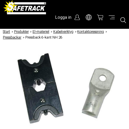
Logga in
Start
/
Produkter
/
El-materiel
/
Kabelverktyg
/
Kontaktpressning
/
Pressbackar
/
Pressback 6-kant NH 26