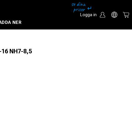
Logga in
ADDA NER
Säkerhetssystem och övervakningssystem
-16 NH7-8,5