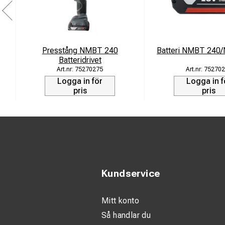
Presstång NMBT 240
Batteri NMBT 240
Batteridrivet
75270275
752702
Logga in för
Logga in f
pris
pris
Kundservice
Mitt konto
Så handlar du