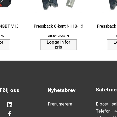
/NGBT V13
Pressback 6-kant NH18-19
Pressback
76
75330N
ör
Logga in för
L
pris
Safetra
Följ oss
Nyhetsbrev
Prenumerera
E-post:
sa
Telefon:
+