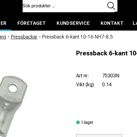
TER
FÖRETAGET
KUNDSERVICE
KONTAKT
L
ent för uthyrning
ing
/
Pressbackar
/
Pressback 6-kant 10-16 NH7-8,5
Pressback 6-kant 10
Art nr:
75303N
Vikt (kg)
0.14
I lager