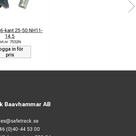
 6-kant 25-50.NH11-
14,5
7532N
ogga in för
pris
ck Baavhammar AB
les@safetrack.se
46 (0)40-44 53 00