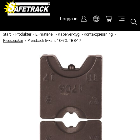
Logga in
Start
/
Produkter
/
El-materiel
/
Kabelverktyg
/
Kontaktpressning
/
Pressbackar
/
Pressback 6-kant 10-70. TB8-17