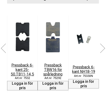
Pressback 6-
Pressback
P
Pressback 6-
kant 25-
TBW16 för
kant NH18-19
50.TB11-14,5
spårledning
75330N
7532
75292
Logga in för
Logga in för
Logga in för
L
pris
pris
pris