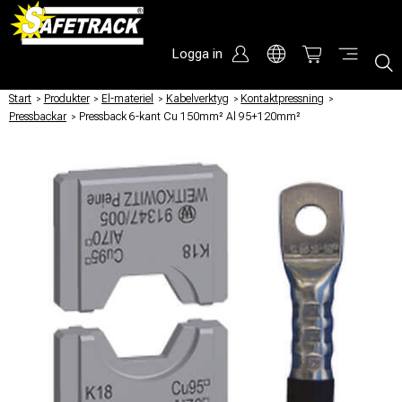
Logga in
Start
/
Produkter
/
El-materiel
/
Kabelverktyg
/
Kontaktpressning
/
Pressbackar
/
Pressback 6-kant Cu 150mm² Al 95+120mm²