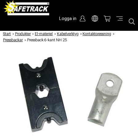
Logga in
Start
/
Produkter
/
El-materiel
/
Kabelverktyg
/
Kontaktpressning
/
Pressbackar
/
Pressback 6-kant NH 25