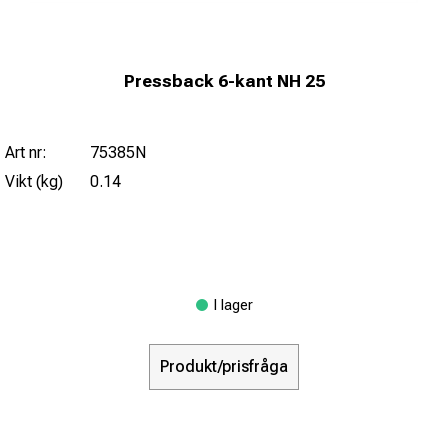
Pressback 6-kant NH 25
Art nr:
75385N
Vikt (kg)
0.14
I lager
Produkt/prisfråga