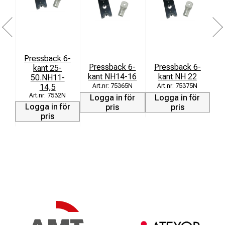
Pressback 6-
P
Pressback 6-
Pressback 6-
kant 25-
kant NH14-16
kant NH 22
50.NH11-
14,5
75365N
75375N
7532N
Logga in för
Logga in för
L
Logga in för
pris
pris
pris