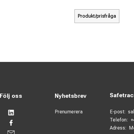
Produkt/prisfråga
Safetra
Följ oss
Nyhetsbrev
Prenumerera
E-post:
sa
Telefon:
+
Adress:
M