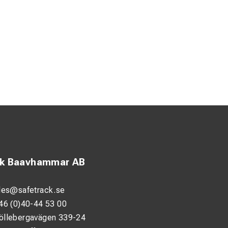
ck Baavhammar AB
les@safetrack.se
46 (0)40-44 53 00
öllebergavägen 339-24