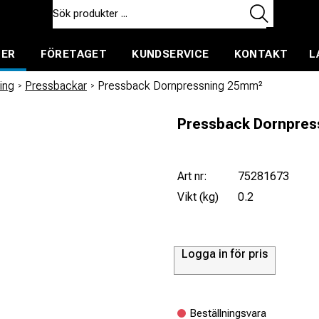
TER
FÖRETAGET
KUNDSERVICE
KONTAKT
L
ent för uthyrning
ing
/
Pressbackar
/
Pressback Dornpressning 25mm²
Pressback Dornpres
Art nr:
75281673
Vikt (kg)
0.2
Logga in för pris
Beställningsvara