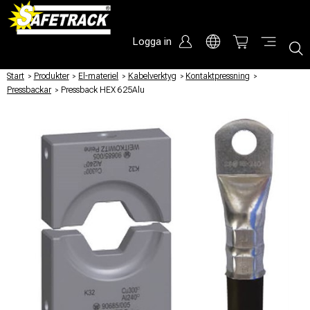
Logga in
Start
/
Produkter
/
El-materiel
/
Kabelverktyg
/
Kontaktpressning
/
Pressbackar
/
Pressback HEX 625Alu