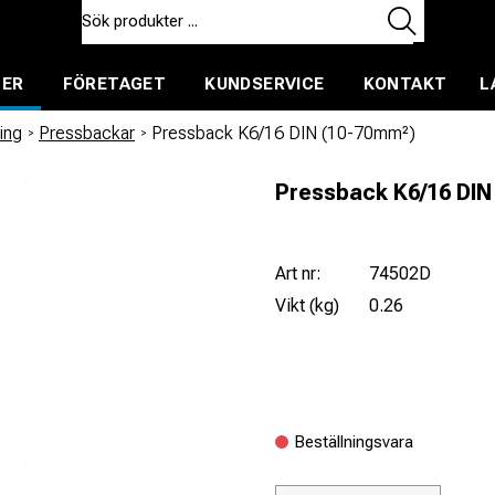
TER
FÖRETAGET
KUNDSERVICE
KONTAKT
L
ent för uthyrning
ing
/
Pressbackar
/
Pressback K6/16 DIN (10-70mm²)
Pressback K6/16 DIN
Art nr:
74502D
Vikt (kg)
0.26
Beställningsvara