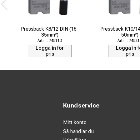
Pressback K8/12 DIN (16-
Pressback K10/14
35mm²)
50mm²)
74511D
74521
Logga in för
Logga in f
pris
pris
Kundservice
Mitt konto
Så handlar du