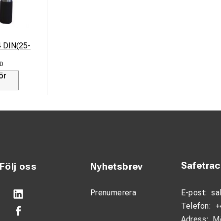
 DIN(25-
D
ör
Safetra
Följ oss
Nyhetsbrev
Prenumerera
E-post:
sa
Telefon:
+
Adress:
M