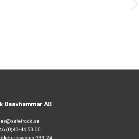
ck Baavhammar AB
les@safetrack.se
46 (0)40-44 53 00
öllebergavägen 339-24