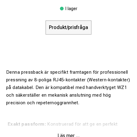
I lager
Produkt/prisfråga
Denna pressback är specifikt framtagen för professionell
pressning av 8-poliga RJ45-kontakter (Western-kontakter)
på datakabel. Den är kompatibel med handverktyget WZ1
och säkerställer en mekanisk anslutning med hög
precision och repeternoggrannhet.
Exakt passform:
Konstruerad för att ge en perfekt
geometri vid varje pressning, vilket är avgörande för
Läs mer ...