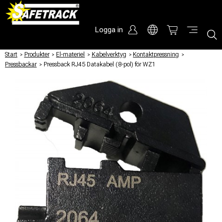
Logga in
Start
/
Produkter
/
El-materiel
/
Kabelverktyg
/
Kontaktpressning
/
Pressbackar
/
Pressback RJ45 Datakabel (8-pol) för WZ1