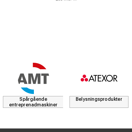
signalöverföring i högpresterande nätverk.
Hög hållfasthet:
Tillverkad i härdat specialstål för
maximal livslängd och motståndskraft mot slitage.
Enkelt byte:
Snabbmonterad i basverktyget WZ1, vilket
möjliggör ett effektivt byte mellan olika typer av
pressbackar under arbetet.
Professionell standard:
Uppfyller de tekniska kraven
för korrekt terminering av modularpluggar på skärmad
och oskärmad datakabel.
Spårgående
Belysningsprodukter
entreprenadmaskiner