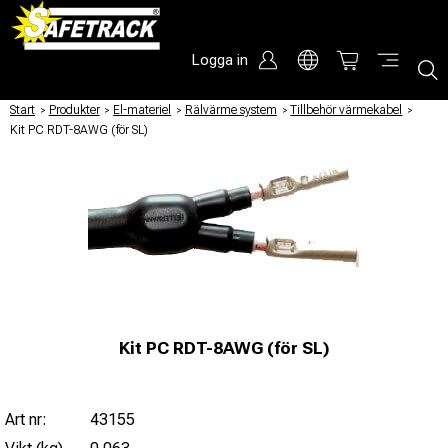
Logga in
Start
/
Produkter
/
El-materiel
/
Rälvärme system
/
Tillbehör värmekabel
/
Kit PC RDT-8AWG (för SL)
Kit PC RDT-8AWG (för SL)
Art nr:
43155