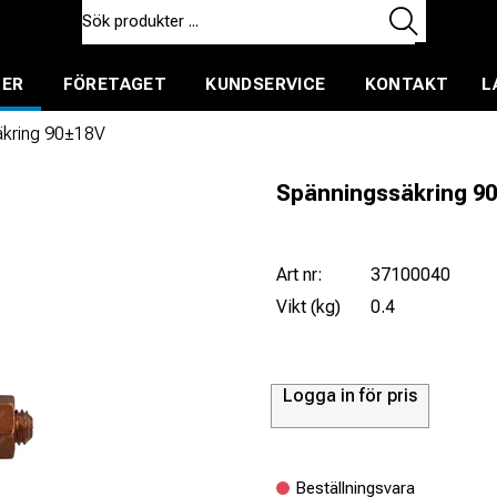
TER
FÖRETAGET
KUNDSERVICE
KONTAKT
L
ent för uthyrning
äkring 90±18V
Spänningssäkring 9
Art nr:
37100040
Vikt (kg)
0.4
Logga in för pris
Beställningsvara