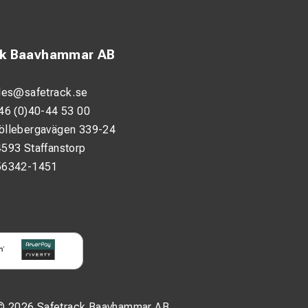
ck Baavhammar AB
les@safetrack.se
46 (0)40-44 53 00
öllebergavägen 339-24
593 Staffanstorp
56342-1451
© 2026 Safetrack Baavhammar AB