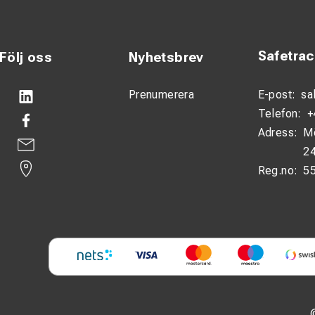
Safetra
Följ oss
Nyhetsbrev
Prenumerera
E-post:
sa
Telefon:
+
Adress:
M
24
Reg.no:
5