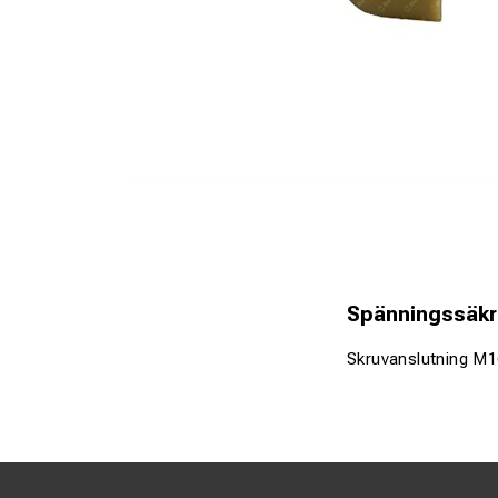
Spänningssäkri
Skruvanslutning M