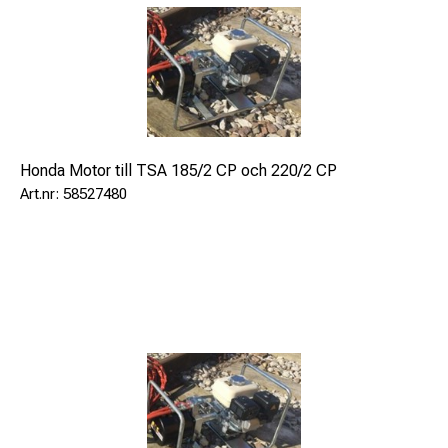
Modell
TSA 185/2 CM
Manuell pump
Honda Motor till TSA 185/2 CP och 220/2 CP
58527480
hydraulisk
Slaglängd
mm
160
Vikt
kg
47,5