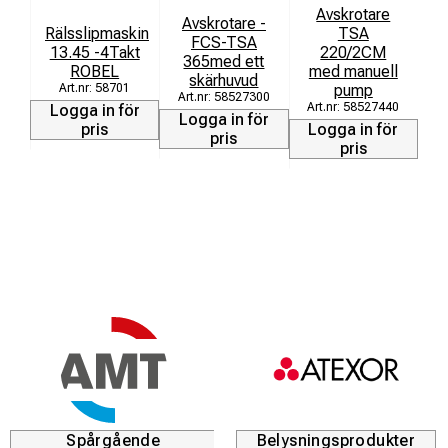
Avskrotare
Avskrotare -
Rälsslipmaskin
TSA
B
FCS-TSA
13.45 -4Takt
220/2CM
365med ett
ROBEL
med manuell
skärhuvud
58701
pump
58527300
L
58527440
Logga in för
Logga in för
pris
Logga in för
pris
pris
Spårgående
Belysningsprodukter