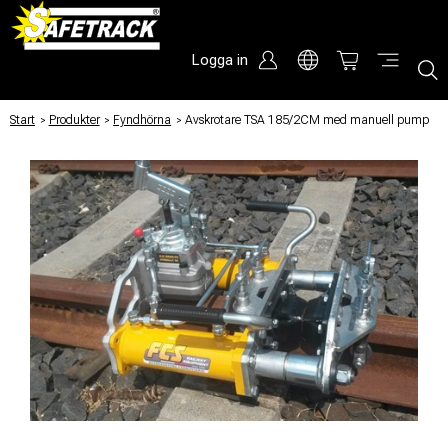
Logga in
Start
/
Produkter
/
Fyndhörna
/
Avskrotare TSA 185/2CM med manuell pump