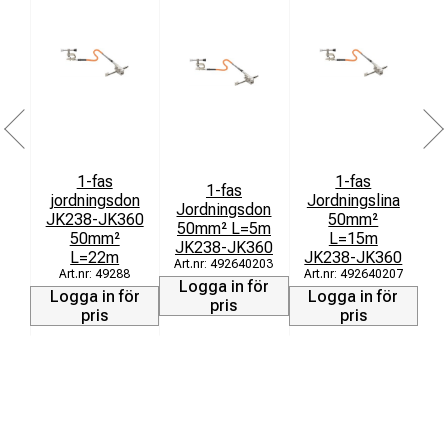
E-No.
Typ
Type
Ledarklämma
Line Clamp
1-fas
1-fas
1-fas
Kabelsko/
jordningsdon
Jordningslina
J
Jordningsdon
Jordklämma
JK238-JK360
50mm²
50mm² L=5m
50mm²
L=15m
Cable shoe/
JK238-JK360
L=22m
JK238-JK360
J
Earth Clamp
492640203
49288
492640207
Logga in för
Logga in för
Logga in för
L
pris
pris
pris
Donlinarea
Earthing cable area
2
mm
Märkström
Rated Current