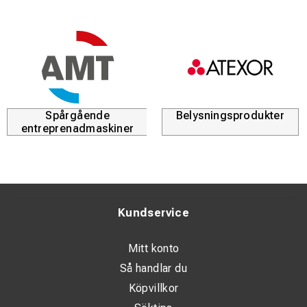
max. kA/1s
Vikt kg/st
Weight kg/unit
JK238-JK360
Spårgående
Belysningsprodukter
entreprenadmaskiner
JK
238
JK 360
Kundservice
25 - 50
Mitt konto
Så handlar du
Köpvillkor
11,5