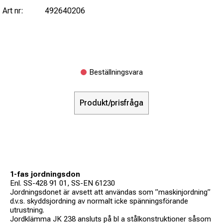
Art nr:
492640206
Beställningsvara
Produkt/prisfråga
1-fas jordningsdon
Enl. SS-428 91 01, SS-EN 61230
Jordningsdonet är avsett att användas som ”maskinjordning”
d.v.s. skyddsjordning av normalt icke spänningsförande
utrustning.
Jordklämma JK 238 ansluts på bl a stålkonstruktioner såsom