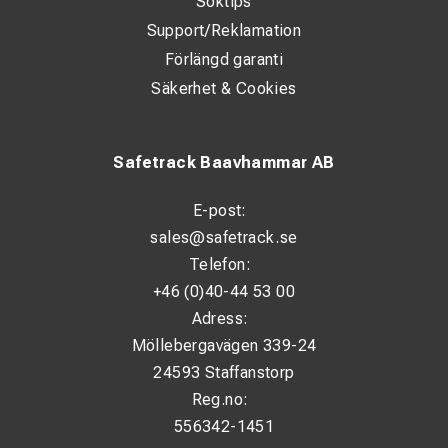
Söktips
Support/Reklamation
Förlängd garanti
2,7*
Säkerhet & Cookies
Safetrack Baavhammar AB
E-post:
sales@safetrack.se
Telefon:
+46 (0)40-44 53 00
Adress:
Möllebergavägen 339-24
24593 Staffanstorp
Reg.no:
556342-1451