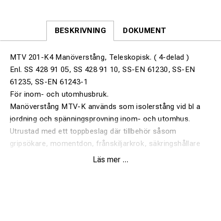
BESKRIVNING
DOKUMENT
MTV 201-K4 Manöverstång, Teleskopisk. ( 4-delad )
Enl. SS 428 91 05, SS 428 91 10, SS-EN 61230, SS-EN
61235, SS-EN 61243-1
För inom- och utomhusbruk.
Manöverstång MTV-K används som isolerstång vid bl a
jordning och spänningsprovning inom- och utomhus.
Utrustad med ett toppbeslag där tillbehör såsom
gripsökare, momentdon, frånskiljarkrok, säkringshållare
och spänningsprovare ansluts.
Läs mer ...
Stången är försedd med ett greppstopp som markerar var
greppdelen slutar och isolerdelen tar vid. Detta greppstopp
får under användning ej överskridas.
Innerröret måste alltid dras ut till sin fulla längd vid arbete
med denna stång. Toppröret är tätat för att förhindra