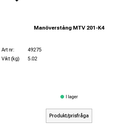
Manöverstång MTV 201-K4
Art nr:
49275
Vikt (kg)
5.02
I lager
Produkt/prisfråga