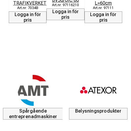
BV50/UIC 60
TRAFIKVERKET
L=60cm
97116210
7034B
97111
Logga in för
L
Logga in för
Logga in för
pris
pris
pris
Spårgående
Belysningsprodukter
entreprenadmaskiner