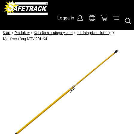
Logga in
Start
/
Produkter
/
Kabelanslutningssystem
/
Jordning/Kortslutning
/
Manöverstång MTV 201-K4