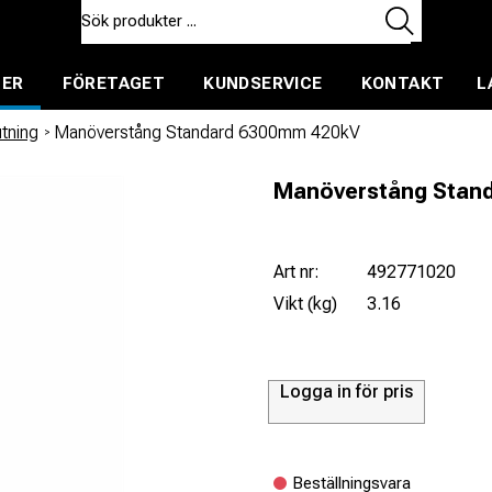
TER
FÖRETAGET
KUNDSERVICE
KONTAKT
L
ent för uthyrning
utning
/
Manöverstång Standard 6300mm 420kV
Manöverstång Stan
Art nr:
492771020
Vikt (kg)
3.16
Logga in för pris
Beställningsvara