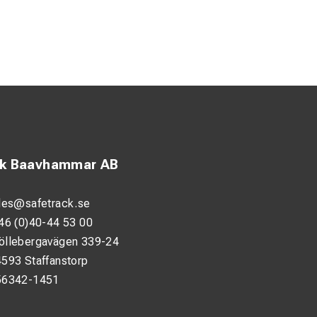
ck Baavhammar AB
les@safetrack.se
iga faktorer. Den
46 (0)40-44 53 00
varing.
öllebergavägen 339-24
isionen under
593 Staffanstorp
jordning.
56342-1451
vändning i krävande