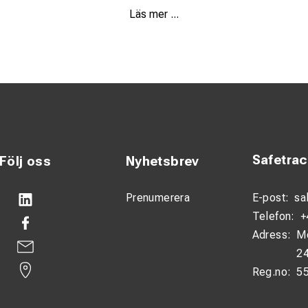
Läs mer ...
till 6,3 meter
tion för enklare hantering
akt vid användning
 med pentagonal profil
ed flera toppbeslag
 både inom- och utomhusarbete
Safetra
Följ oss
Nyhetsbrev
Prenumerera
E-post:
sa
gen för arbete där både längre räckvidd och god kontroll är vikt
Telefon:
+
nen gör den snabb att använda och kompakt vid transport och för
Adress:
M
formen ger ett stabilt och bekvämt grepp, vilket förbättrar prec
24
sig väl för uppgifter som spänningsprovning, kabelhantering och 
Reg.no:
5
erkonstruktionen säkerställer lång livslängd även vid frekvent an