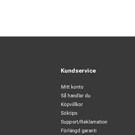
Räckvidd upp 
Lätt konstruk
Stabil och ex
Säkert grepp
Kompatibel m
Lämplig för
Kundservice
Beskrivning:
Mitt konto
PPOL5/060 är framta
Så handlar du
teleskopiska desig
Köpvillkor
Den pentagonala rör
Söktips
arbete. Den lämpar 
Support/Reklamation
Förlängd garanti
Den robusta glasfib