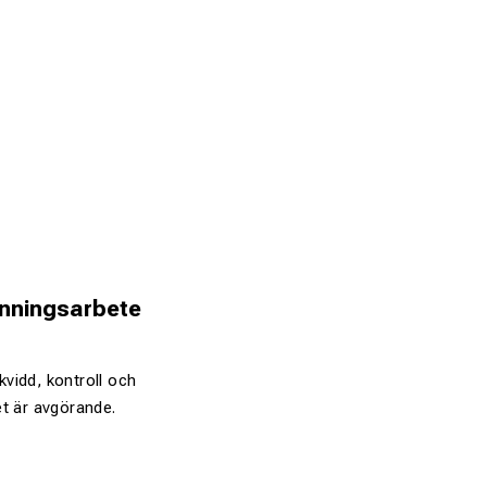
änningsarbete
vidd, kontroll och
het är avgörande.