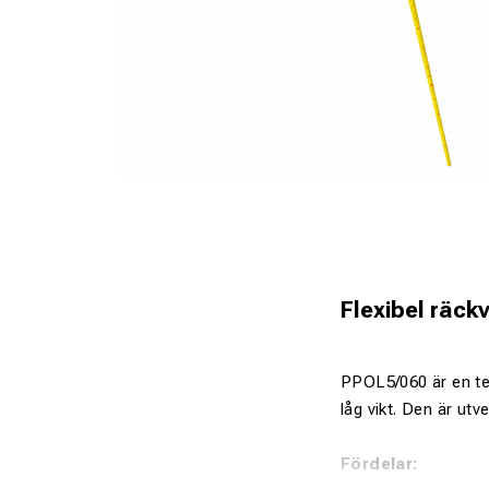
Flexibel räck
PPOL5/060 är en tel
låg vikt. Den är utv
Fördelar: