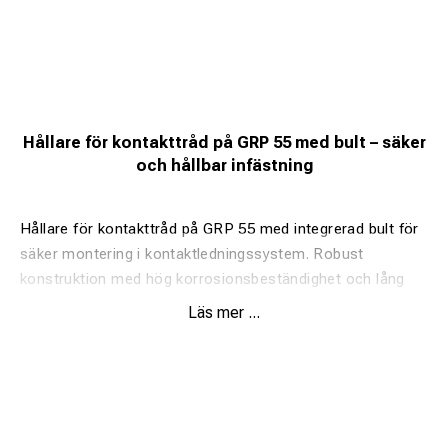
Hållare för kontakttråd på GRP 55 med bult – säker
och hållbar infästning
Hållare för kontakttråd på GRP 55 med integrerad bult för
säker montering i kontaktledningssystem. Robust
konstruktion med hög korrosionsbeständighet och lång
livslängd.
Läs mer ...
Fördelar:
Anpassad för GRP 55
Robust och kompakt konstruktion