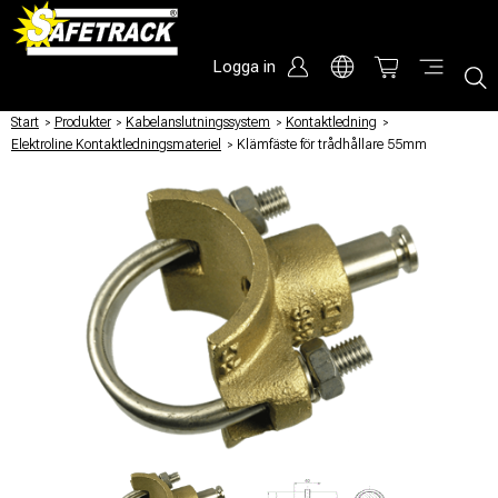
Logga in
Start
/
Produkter
/
Kabelanslutningssystem
/
Kontaktledning
/
Elektroline Kontaktledningsmateriel
/
Klämfäste för trådhållare 55mm