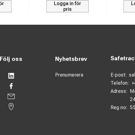
dklämma för enkel GRP-stång
ör
Logga in för
L
pris
 55 mm GRP-stång
stning: 5 kN
k: CuZn16Si4
mplatta: CuAl9Fe3
utningsdelar: Rostfritt stål
Safetra
Följ oss
Nyhetsbrev
moment M10: 52–55 Nm
Prenumerera
E-post:
sa
Telefon:
+
Kontaktledningssystem och järnvägsapplikationer
Adress:
M
24
Reg.no:
5