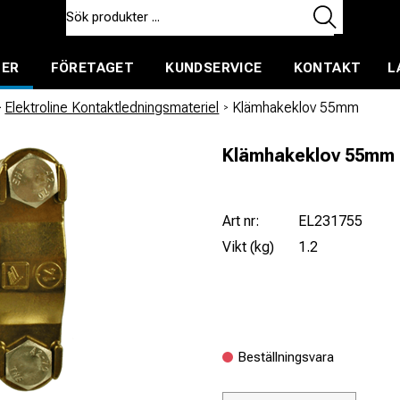
TER
FÖRETAGET
KUNDSERVICE
KONTAKT
L
ent för uthyrning
/
Elektroline Kontaktledningsmateriel
/
Klämhakeklov 55mm
Klämhakeklov 55mm
Art nr:
EL231755
Vikt (kg)
1.2
Beställningsvara