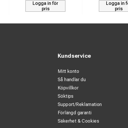
Typ: Krokän
Logga in för
Logga in f
pris
pris
Passar för:
Tillåten bela
Material kro
Material klä
Material ansl
Kundservice
Åtdragnings
Mitt konto
Vikt: 1,2 kg
Så handlar du
Användning: 
Köpvillkor
Söktips
Support/Reklamation
Förlängd garanti
Säkerhet & Cookies