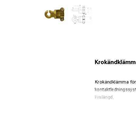
Krokändklämma 
Krokändklämma för e
kontaktledningssys
livslängd.
Fördelar:
Anpassad fö