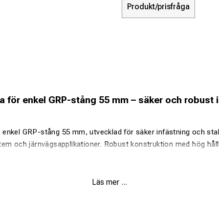
Produkt/prisfråga
för enkel GRP-stång 55 mm – säker och robust i
nkel GRP-stång 55 mm, utvecklad för säker infästning och stabi
tem och järnvägsapplikationer. Robust konstruktion med hög håll
Läs mer ...
r GRP-stång 55 mm