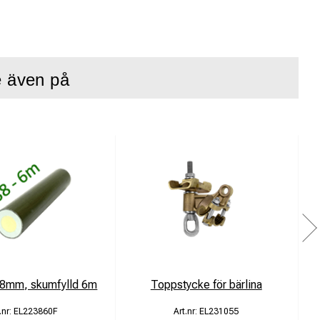
e även på
ivslängd även i
sdelarna är
38mm, skumfylld 6m
Toppstycke för bärlina
K
EL223860F
EL231055