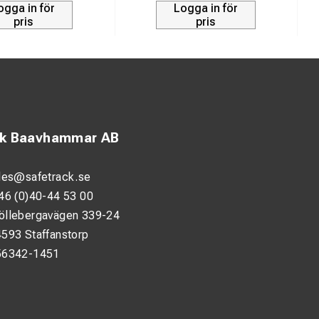
ogga in för
Logga in för
pris
pris
ck Baavhammar AB
les@safetrack.se
46 (0)40-44 53 00
öllebergavägen 339-24
593 Staffanstorp
56342-1451