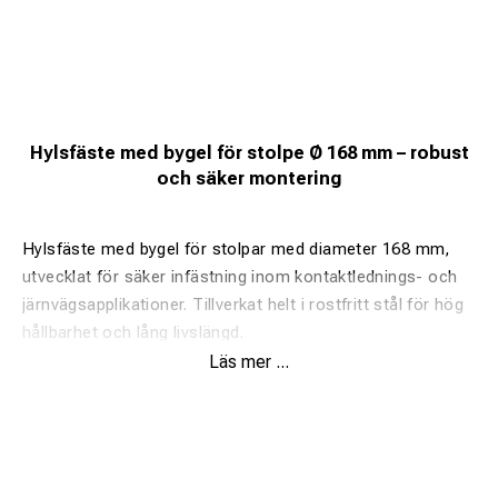
Hylsfäste med bygel för stolpe Ø 168 mm – robust
och säker montering
Hylsfäste med bygel för stolpar med diameter 168 mm,
utvecklat för säker infästning inom kontaktlednings- och
järnvägsapplikationer. Tillverkat helt i rostfritt stål för hög
hållbarhet och lång livslängd.
Läs mer ...
Fördelar:
Anpassad för stolpe Ø 168 mm
Tillverkad i rostfritt stål