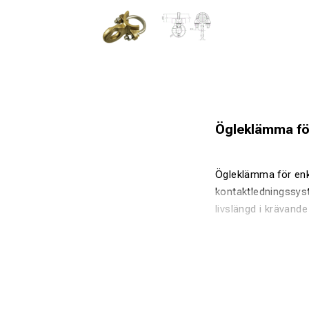
Ögleklämma för
Ögleklämma för enke
kontaktledningssys
livslängd i krävande 
Fördelar:
Anpassad fö
Robust och 