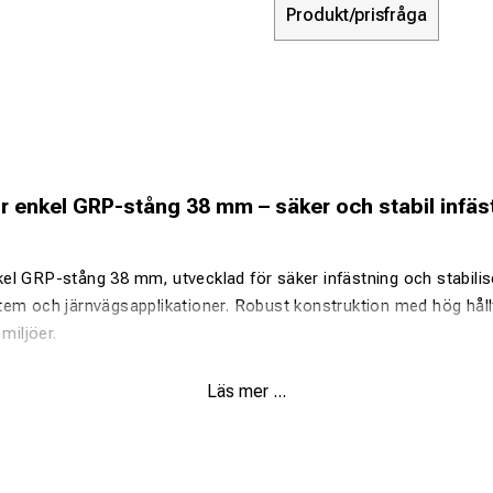
Produkt/prisfråga
 enkel GRP-stång 38 mm – säker och stabil infäs
l GRP-stång 38 mm, utvecklad för säker infästning och stabilise
tem och järnvägsapplikationer. Robust konstruktion med hög håll
miljöer.
Läs mer ...
r GRP-stång 38 mm
kompakt konstruktion