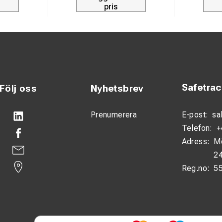
pris
 38 mm GRP-stång
ämma: CuZn16Si4
l/anslutningsdelar: Rostfritt stål
moment M10: 52–55 Nm
moment med CuNiSi-muttrar: 40 Nm
Safetra
Följ oss
Nyhetsbrev
Prenumerera
E-post:
sa
Kontaktledningssystem och järnvägsapplikation
Telefon:
+
Adress:
M
24
Reg.no:
5