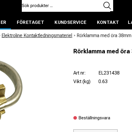
TER
FÖRETAGET
KUNDSERVICE
KONTAKT
L
ent för uthyrning
/
Elektroline Kontaktledningsmateriel
/
Rörklamma med öra 38mm
Rörklamma med öra
Art nr:
EL231438
Vikt (kg)
0.63
Beställningsvara