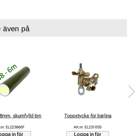
e även på
lförlitlig funktion
l för optimal
38mm, skumfylld 6m
Toppstycke för bärlina
K
EL223860F
EL231055
ogga in för
Logga in för