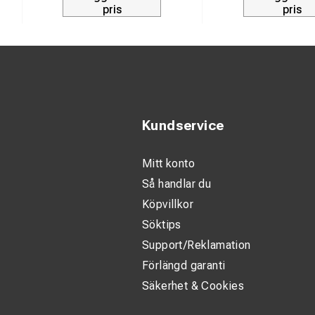
pris
pris
Passar för:
Material kl
Material byge
Åtdragnings
Åtdragnings
Kundservice
Vikt: 0,63 kg
Mitt konto
Användning: 
Så handlar du
Köpvillkor
Söktips
Support/Reklamation
Förlängd garanti
Säkerhet & Cookies