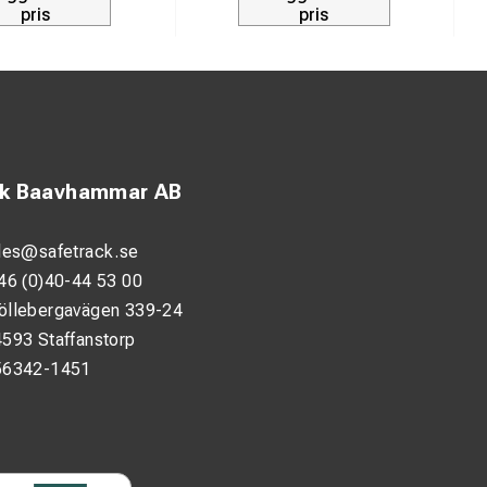
pris
pris
ck Baavhammar AB
les@safetrack.se
46 (0)40-44 53 00
öllebergavägen 339-24
593 Staffanstorp
56342-1451