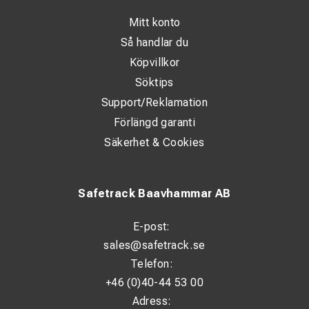
Tekniska specifikationer
Mitt konto
Så handlar du
Typ: Skarvklämma för kontakttråd
Köpvillkor
För kontakttråd: 80–120 mm²
Söktips
Spårbredd enligt EN 50149: 5,16–6,50 mm
Support/Reklamation
Förlängd garanti
Rekommenderat åtdragningsmoment: 70 Nm
Säkerhet & Cookies
Brott-/glidlast: 2,5 × eller 85 % av kontakttrådens
minimala brottlast
Material klämma: CuAl9Fe3
Safetrack Baavhammar AB
Material anslutningsdelar: Rostfritt stål
E-post:
Vikt: 0,61 kg
sales@safetrack.se
Standard: EN 50149
Telefon:
+46 (0)40-44 53 00
Användning: Kontaktledningssystem och
Adress:
järnvägsapplikationer