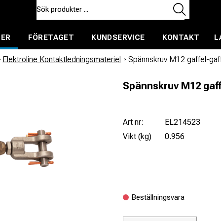
TER
FÖRETAGET
KUNDSERVICE
KONTAKT
L
ent för uthyrning
/
Elektroline Kontaktledningsmateriel
/
Spännskruv M12 gaffel-gaf
Spännskruv M12 gaff
Art nr:
EL214523
Vikt (kg)
0.956
Beställningsvara