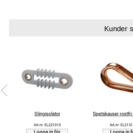
Rostfria gaff
Lämplig för 
Kunder s
Produktbeskrivni
Den öppna spännare
stabil mekanisk ans
även under krävande
Kroppen är tillverka
Sprintarna är tillve
Tekniska speci
Slingisolator
Spetskauser rostfr
Typ: Öppen s
EL221010
EL2131
Tillåten bela
Logga in för
Logga in f