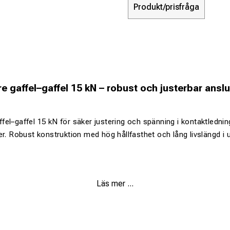
Produkt/prisfråga
 gaffel–gaffel 15 kN – robust och justerbar anslu
fel–gaffel 15 kN för säker justering och spänning i kontaktledn
er. Robust konstruktion med hög hållfasthet och lång livslängd i u
d för flexibel installation
Läs mer ...
 hållfasthet
ständiga material