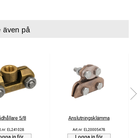
e även på
ngar där säker och
och enkel justering
ritt stål.
ådhållare 5/8
Anslutningsklämma
EL241028
EL20005478
ogga in för
Logga in för