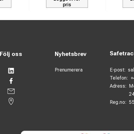
pris
ängd: 285–390 mm
pp: CuZn16Si4
v/mutter: Rostfritt stål
ar: Rostfritt stål
ntar: Koppar
Safetra
Följ oss
Nyhetsbrev
g
Kontaktledningssystem och järnvägsapplikationer
Prenumerera
E-post:
sa
Telefon:
+
Adress:
M
24
Reg.no:
5