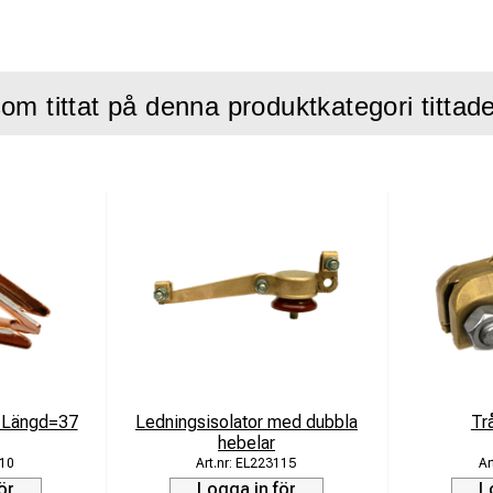
lar för lång livslängd
kontaktledningssystem
om tittat på denna produktkategori tittad
ng:
n används för justering och spänning i kontaktledningsanläggni
lutning krävs. Konstruktionen är utvecklad för hög driftsäkerhet 
 förhållanden.
d i CuZn16Si4 medan skruvar, muttrar och gafflar är utförda i rostf
rkade i koppar för säker och hållbar infästning.
fikationer
i Längd=37
Ledningsisolator med dubbla
Tr
pännare gaffel–gaffel
hebelar
10
EL223115
stning: 15 kN
ör
Logga in för
L