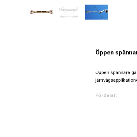
Öppen spännare
Öppen spännare gaf
järnvägsapplikation
Fördelar:
Justerbar läng
Hög mekanisk
Korrosionsbe