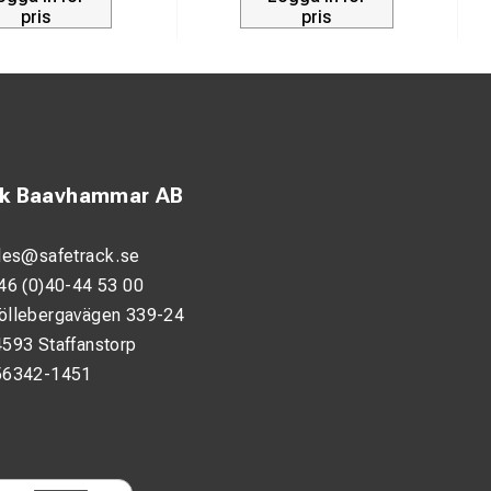
pris
pris
ck Baavhammar AB
les@safetrack.se
46 (0)40-44 53 00
öllebergavägen 339-24
593 Staffanstorp
56342-1451