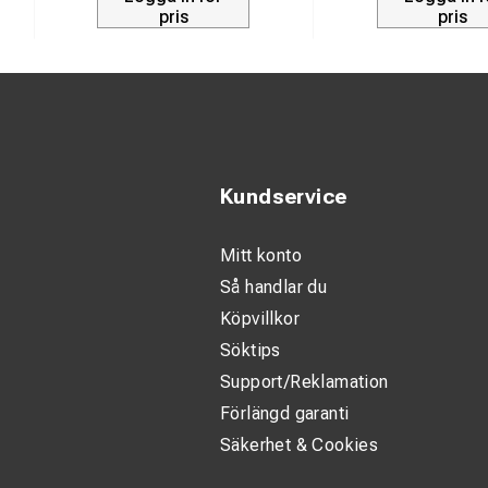
pris
pris
Justerbar l
Material kro
Material skru
Material gaffl
Material spri
Kundservice
Vikt: 0,956 k
Användning: 
Mitt konto
Så handlar du
Köpvillkor
Söktips
Support/Reklamation
Förlängd garanti
Säkerhet & Cookies