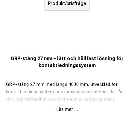
Produkt/prisfråga
GRP-stång 27 mm – lätt och hållfast lösning för
kontaktledningssystem
GRP-stång 27 mm med längd 4000 mm, utvecklad för
kontaktledningssystem och järnvägsapplikationer där låg
vikt, hög hållfasthet och god elektrisk isolering krävs.
Läs mer ...
Fördelar:
Glasfiberförstärkt polyesterprofil