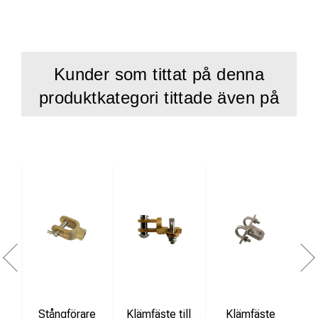
Hög mekanisk hållfasthet
God elektrisk isoleringsförmåga
Korrosionsbeständig och underhållsfri
Kunder som tittat på denna
Lämplig för utomhusmiljöer och kontaktledningssystem
produktkategori tittade även på
Produktbeskrivning:
GRP-stången används för stabilisering och infästning i
kontaktledningsanläggningar där hög mekanisk prestanda
och lång livslängd är avgörande. Konstruktionen
kombinerar låg vikt med hög styrka och mycket god
isoleringsförmåga.
Stången är tillverkad av glasfiberförstärkt polyesterprofil
för optimal hållbarhet och driftsäkerhet i krävande miljöer.
Stångförare
Klämfäste till
Klämfäste