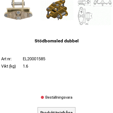
Stödbomsled dubbel
Art nr:
EL20001585
Vikt (kg)
1.6
Beställningsvara
Produkt/prisfråga