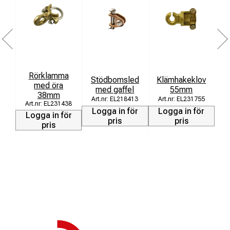
Rörklamma
Stödbomsled
Klämhakeklov
K
med öra
med gaffel
55mm
38mm
EL218413
EL231755
EL231438
Logga in för
Logga in för
L
Logga in för
pris
pris
pris