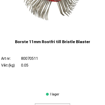
Borste 11mm Rostfri till Bristle Blaster
Art nr:
80070511
Vikt (kg)
0.05
I lager