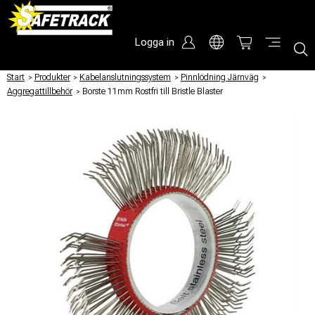
Logga in
Start
/
Produkter
/
Kabelanslutningssystem
/
Pinnlödning Järnväg
/
Aggregattillbehör
/
Borste 11mm Rostfri till Bristle Blaster