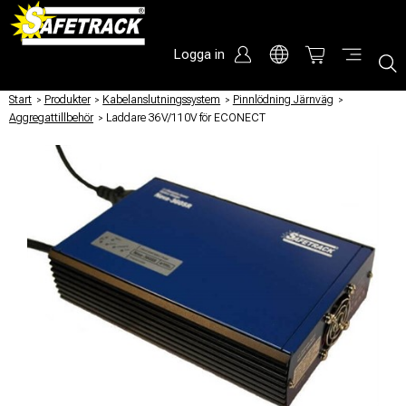
Logga in
Start
/
Produkter
/
Kabelanslutningssystem
/
Pinnlödning Järnväg
/
Aggregattillbehör
/
Laddare 36V/110V för ECONECT