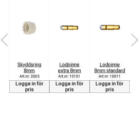
Ko
Skyddsring
Lodpinne
Lodpinne
8mm
extra 8mm
8mm standard
2003
10101
10011
Logga in för
Logga in för
Logga in för
L
pris
pris
pris