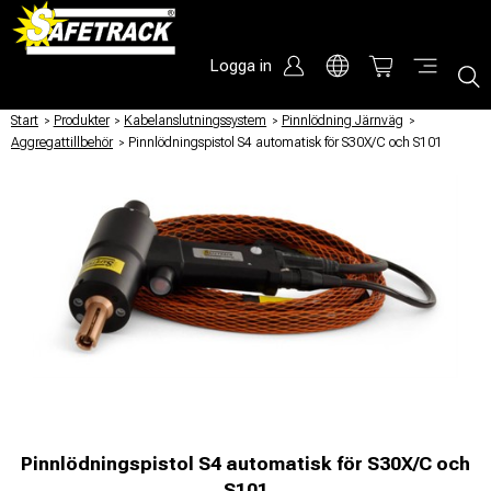
Logga in
Start
/
Produkter
/
Kabelanslutningssystem
/
Pinnlödning Järnväg
/
Aggregattillbehör
/
Pinnlödningspistol S4 automatisk för S30X/C och S101
Pinnlödningspistol S4 automatisk för S30X/C och
S101