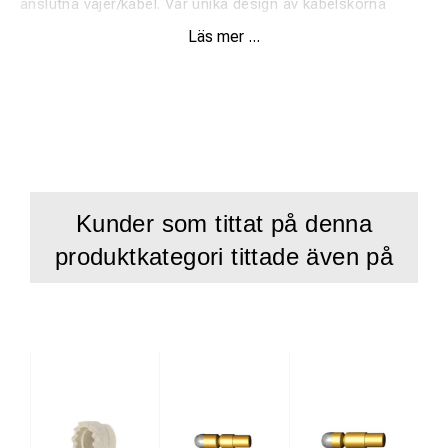
anslutna vajer/kabel. Vår unika design av kabelskorna
säkerställer att tråden i förbindningen blir fastlödd på
Läs mer ...
rälen. Denna design ger lägsta möjliga
övergångsmotstånd.
Kunder som tittat på denna
produktkategori tittade även på