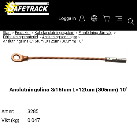
Logga in
Start
/
Produkter
/
Kabelanslutningssystem
/
Pinnlödning Järnväg
/
Förbrukningsmateriel
/
Anslutningsledningar
/
Anslutningslina 3/16tum L=12tum (305mm) 10°
Anslutningslina 3/16tum L=12tum (305mm) 10°
Art nr:
3285
Vikt (kg)
0.047