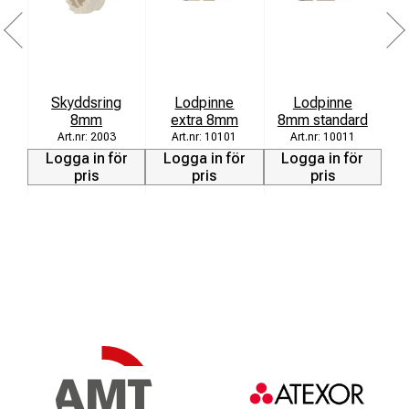
Ko
Skyddsring
Lodpinne
Lodpinne
8mm
extra 8mm
8mm standard
2003
10101
10011
Logga in för
Logga in för
Logga in för
L
pris
pris
pris