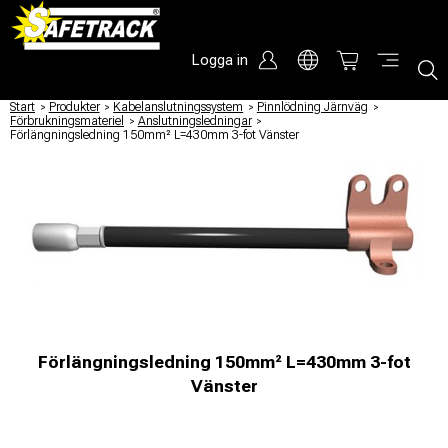
Logga in
Start
/
Produkter
/
Kabelanslutningssystem
/
Pinnlödning Järnväg
/
Förbrukningsmateriel
/
Anslutningsledningar
/
Förlängningsledning 150mm² L=430mm 3-fot Vänster
Förlängningsledning 150mm² L=430mm 3-fot
Vänster