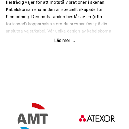
flertrådig vajer för att motstå vibrationer i skenan.
Kabelskorna i ena änden är speciellt skapade för
Pinnlödning. Den andra änden består av en (ofta
förtennad) kopparhylsa som du pressar fast på din
anslutna vajer/kabel. Vår unika design av kabelskorna
säkerställer att tråden i förbindningen blir fastlödd på
Läs mer ...
rälen. Denna design ger lägsta möjliga
övergångsmotstånd.