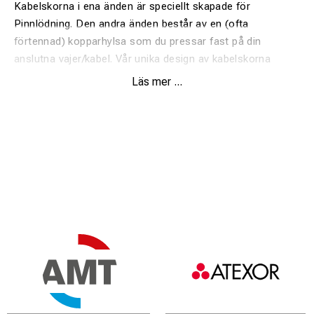
Kabelskorna i ena änden är speciellt skapade för
Pinnlödning. Den andra änden består av en (ofta
förtennad) kopparhylsa som du pressar fast på din
anslutna vajer/kabel. Vår unika design av kabelskorna
säkerställer att tråden i förbindningen blir fastlödd på
Läs mer ...
rälen. Denna design ger lägsta möjliga
övergångsmotstånd.