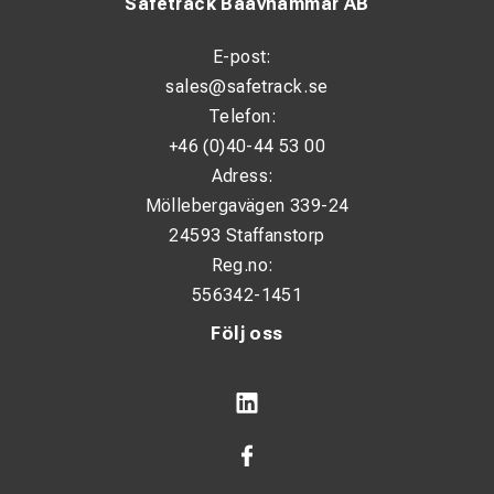
Safetrack Baavhammar AB
E-post:
sales@safetrack.se
Telefon:
+46 (0)40-44 53 00
Adress:
Möllebergavägen 339-24
24593 Staffanstorp
Reg.no:
556342-1451
Följ oss