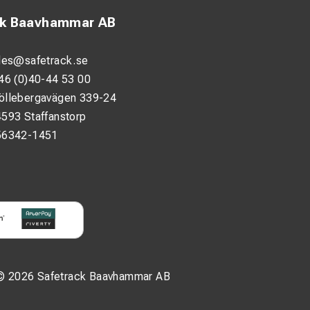
ck Baavhammar AB
les@safetrack.se
46 (0)40-44 53 00
öllebergavägen 339-24
593 Staffanstorp
56342-1451
© 2026 Safetrack Baavhammar AB