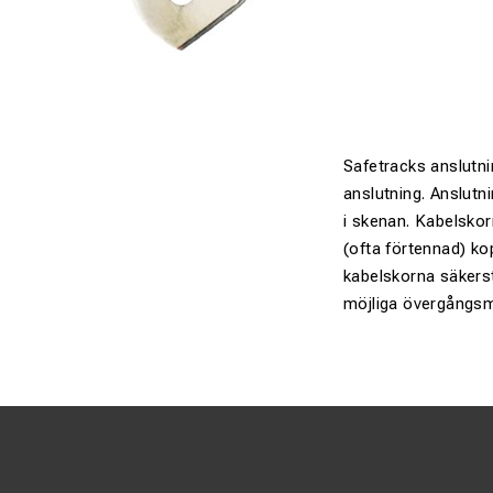
Safetracks anslutni
anslutning. Anslutni
i skenan. Kabelskor
(ofta förtennad) ko
kabelskorna säkerstä
möjliga övergångs