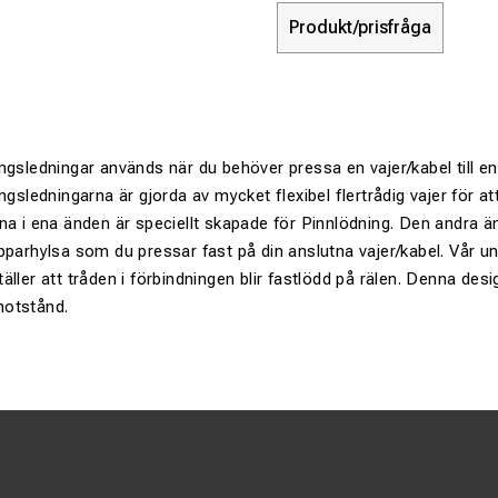
Produkt/prisfråga
ngsledningar används när du behöver pressa en vajer/kabel till e
ngsledningarna är gjorda av mycket flexibel flertrådig vajer för a
na i ena änden är speciellt skapade för Pinnlödning. Den andra ä
pparhylsa som du pressar fast på din anslutna vajer/kabel. Vår un
ller att tråden i förbindningen blir fastlödd på rälen. Denna desi
motstånd.