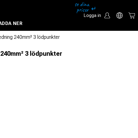
Logga in
ADDA NER
Säkerhetssystem och övervakningssystem
ledning 240mm² 3 lödpunkter
 240mm² 3 lödpunkter