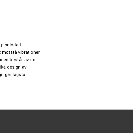
n pinnlödad
tt motstå vibrationer
nden består av en
ika design av
gn ger lägsta