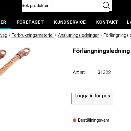
TER
FÖRETAGET
KUNDSERVICE
KONTAKT
L
ent för uthyrning
nväg
/
Förbrukningsmateriel
/
Anslutningsledningar
/
Förlängnings
Förlängningsledning
Art nr:
31322
Logga in för pris
Beställningsvara