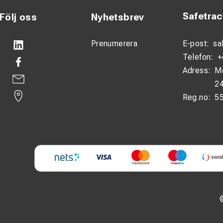
Safetra
Följ oss
Nyhetsbrev
Prenumerera
E-post:
sa
Telefon:
+
Adress:
M
24
Reg.no:
5