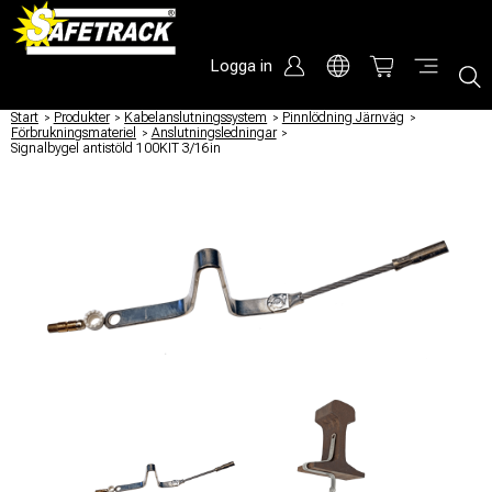
Logga in
Start
/
Produkter
/
Kabelanslutningssystem
/
Pinnlödning Järnväg
/
Förbrukningsmateriel
/
Anslutningsledningar
/
Signalbygel antistöld 100KIT 3/16in