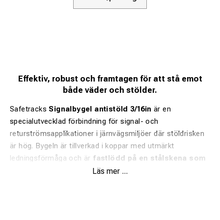
Effektiv, robust och framtagen för att stå emot
både väder och stölder.
Safetracks
Signalbygel antistöld 3/16in
är en
specialutvecklad förbindning för signal- och
returströmsapplikationer i järnvägsmiljöer där stöldrisken
är hög. Bygeln är tillverkad i koppar med utmärkt
ledningsförmåga och är
fastlödd på en stålskena som
pinnlöds direkt på rälsen
, vilket eliminerar behovet av
Läs mer ...
skruvanslutningar och minskar risken för manipulering eller
stöld.
För att optimera elektrisk prestanda är hela förbindningen
först
ytbelagd med koppar
för att maximera