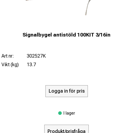
Signalbygel antistöld 100KIT 3/16in
Art nr:
302527K
Vikt (kg)
13.7
Logga in för pris
I lager
Produkt/prisfråga