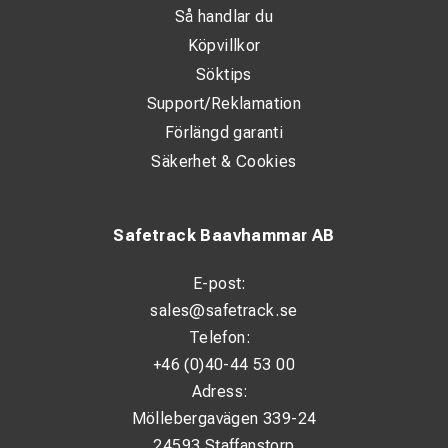
100 lodpinnar och 100 skyddsringar.
Så handlar du
Köpvillkor
Söktips
Support/Reklamation
Förlängd garanti
Säkerhet & Cookies
Safetrack Baavhammar AB
E-post:
sales@safetrack.se
Telefon:
+46 (0)40-44 53 00
Adress:
Möllebergavägen 339-24
24593 Staffanstorp