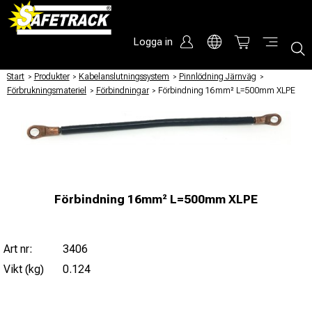
Logga in
Start
/
Produkter
/
Kabelanslutningssystem
/
Pinnlödning Järnväg
/
Förbrukningsmateriel
/
Förbindningar
/
Förbindning 16mm² L=500mm XLPE
Förbindning 16mm² L=500mm XLPE
Art nr:
3406
Vikt (kg)
0.124