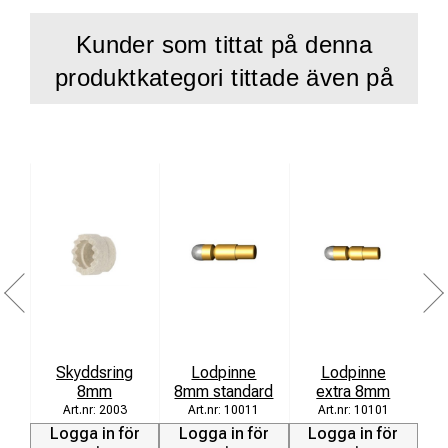
Kunder som tittat på denna
produktkategori tittade även på
Skyddsring
Lodpinne
Lodpinne
8mm
8mm standard
extra 8mm
L
2003
10011
10101
Logga in för
Logga in för
Logga in för
L