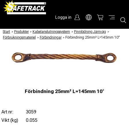
Logga in
Start
/
Produkter
/
Kabelanslutningssystem
/
Pinnlödning Järnväg
/
Förbrukningsmateriel
/
Förbindningar
/
Förbindning 25mm² L=145mm 10°
Förbindning 25mm² L=145mm 10°
Art nr:
3059
Vikt (kg)
0.055