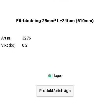
Förbindning 25mm² L=24tum (610mm)
Art nr:
3276
Vikt (kg)
0.2
I lager
Produkt/prisfråga