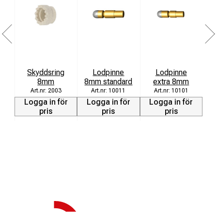
Ko
Skyddsring
Lodpinne
Lodpinne
8mm
8mm standard
extra 8mm
2003
10011
10101
Logga in för
Logga in för
Logga in för
L
pris
pris
pris