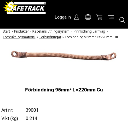
Logga in
Start
/
Produkter
/
Kabelanslutningssystem
/
Pinnlödning Järnväg
/
Förbrukningsmateriel
/
Förbindningar
/
Förbindning 95mm² L=220mm Cu
Förbindning 95mm² L=220mm Cu
Art nr:
39001
Vikt (kg)
0.214