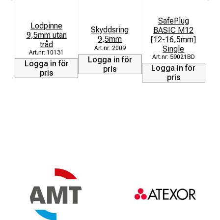
SafePlug
Lodpinne
Skyddsring
BASIC M12
9,5mm utan
9,5mm
[12-16,5mm]
tråd
[
Single
2009
10131
59021BD
Logga in för
Logga in för
L
Logga in för
pris
pris
pris