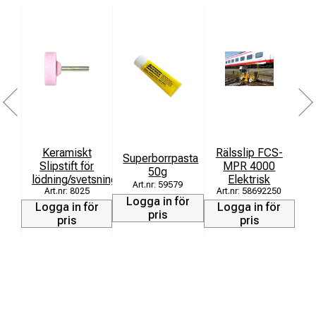
Keramiskt
Rälsslip FCS-
Superborrpasta
Slipstift för
MPR 4000
50g
lödning/svetsning
Elektrisk
[
59579
8025
58692250
Logga in för
Logga in för
Logga in för
L
pris
pris
pris