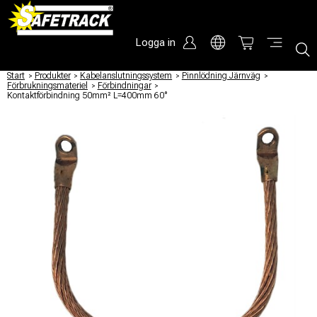
Logga in
Start
/
Produkter
/
Kabelanslutningssystem
/
Pinnlödning Järnväg
/
Förbrukningsmateriel
/
Förbindningar
/
Kontaktförbindning 50mm² L=400mm 60°