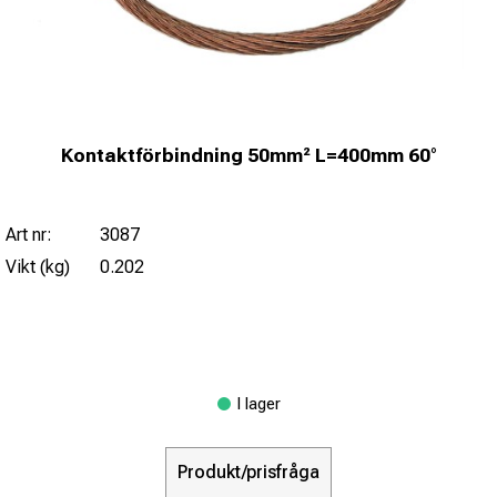
Kontaktförbindning 50mm² L=400mm 60°
Art nr:
3087
Vikt (kg)
0.202
I lager
Produkt/prisfråga