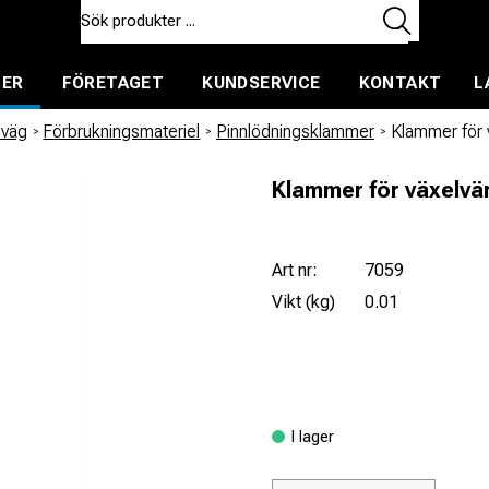
TER
FÖRETAGET
KUNDSERVICE
KONTAKT
L
ent för uthyrning
nväg
/
Förbrukningsmateriel
/
Pinnlödningsklammer
/
Klammer för 
Klammer för växelv
Art nr:
7059
Vikt (kg)
0.01
I lager