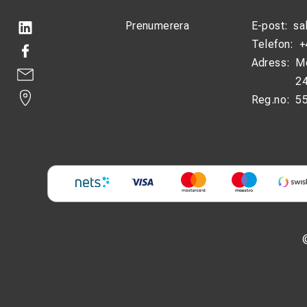
Prenumerera
E-post:
sa
Telefon:
+
Adress:
M
24
Reg.no:
5