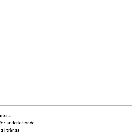
ontera
för underlättande
g i trånga