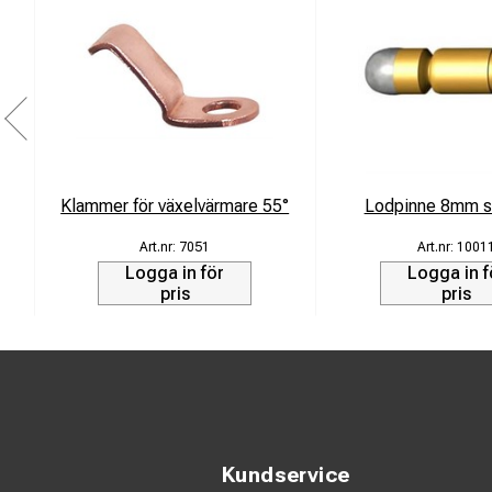
Klammer för växelvärmare 55°
Lodpinne 8mm s
7051
1001
Logga in för
Logga in f
pris
pris
Kundservice