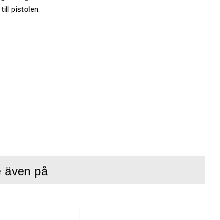
ll pistolen.
e även på