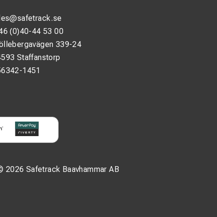
les@safetrack.se
46 (0)40-44 53 00
öllebergavägen 339-24
593 Staffanstorp
56342-1451
© 2026 Safetrack Baavhammar AB