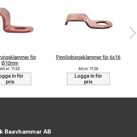
ningsklammer för
Pinnlödningsklammer för 6x16
P
Ø10mm
7125
7126
ogga in för
Logga in för
pris
pris
ck Baavhammar AB