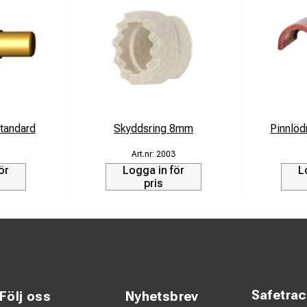
tandard
Skyddsring 8mm
Pinnlöd
1
2003
ör
Logga in för
L
pris
Safetra
Följ oss
Nyhetsbrev