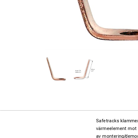
Safetracks klammer 
värmeelement mot r
av montering/demont