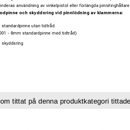
ras användning av vinkelpistol eller förlängda pinn/ringhållare ti
lodpinne och skyddsring vid pinnlödning av klammerna:
standardpinne utan tidtråd
 1001 - 8mm standardpinne med tidtråd)
skyddsring
om tittat på denna produktkategori tittad