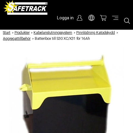
Logga in
Start
/
Produkter
/
Kabelanslutningssystem
/
Pinnlödning Katodskydd
/
Aggregattillbehör
/
Batteribox till S30 XC/X31 för 16Ah