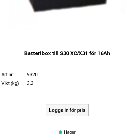
Batteribox till S30 XC/X31 för 16Ah
Art nr:
9320
Vikt (kg)
3.3
Logga in för pris
I lager