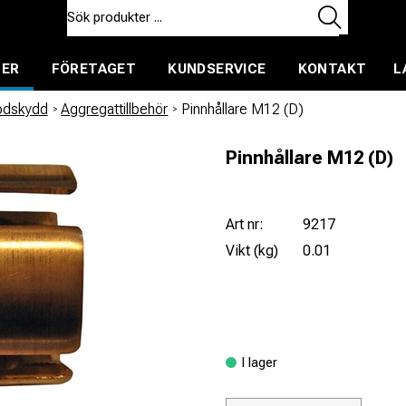
TER
FÖRETAGET
KUNDSERVICE
KONTAKT
L
ent för uthyrning
todskydd
/
Aggregattillbehör
/
Pinnhållare M12 (D)
Pinnhållare M12 (D)
Art nr:
9217
Vikt (kg)
0.01
I lager