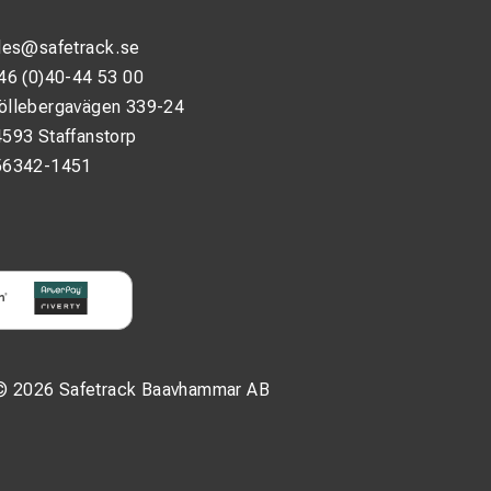
les@safetrack.se
46 (0)40-44 53 00
öllebergavägen 339-24
593 Staffanstorp
56342-1451
© 2026 Safetrack Baavhammar AB