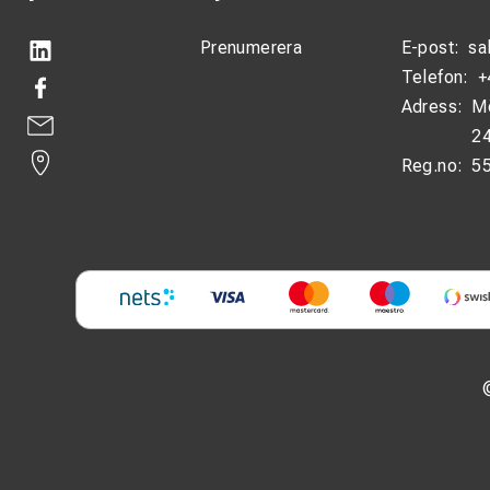
Prenumerera
E-post:
sa
Telefon:
+
Adress:
M
24
Reg.no:
5