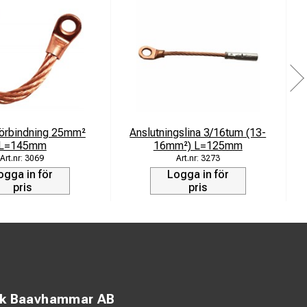
förbindning 25mm²
Anslutningslina 3/16tum (13-
L=145mm
16mm²) L=125mm
3069
3273
ogga in för
Logga in för
pris
pris
ck Baavhammar AB