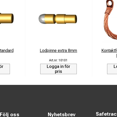
tandard
Lodpinne extra 8mm
Kontakt
1
10101
ör
Logga in för
L
pris
Safetra
Följ oss
Nyhetsbrev