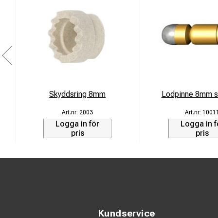
Skyddsring 8mm
Lodpinne 8mm s
2003
1001
Logga in för
Logga in f
pris
pris
Kundservice