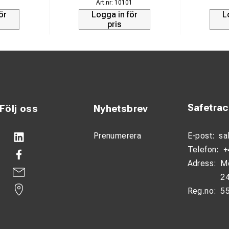
1
10101
ör
Logga in för
L
pris
Safetra
Följ oss
Nyhetsbrev
Prenumerera
E-post:
sa
Telefon:
+
Adress:
M
24
Reg.no:
5