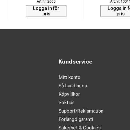
2003
1001
Logga in för
Logga in f
pris
pris
Kundservice
Mitt konto
Så handlar du
Köpvillkor
Söktips
Support/Reklamation
Förlängd garanti
Säkerhet & Cookies