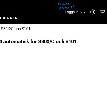
Logga in
ADDA NER
Säkerhetssystem och övervakningssystem
ör S30X/C och S101
S4 automatisk för S30X/C och S101