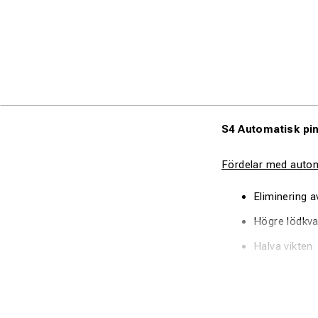
S4 Automatisk pin
Fördelar med automa
Eliminering a
Högre lödkval
Halva vikten
Snabbare och
Olika Pinnlödningsp