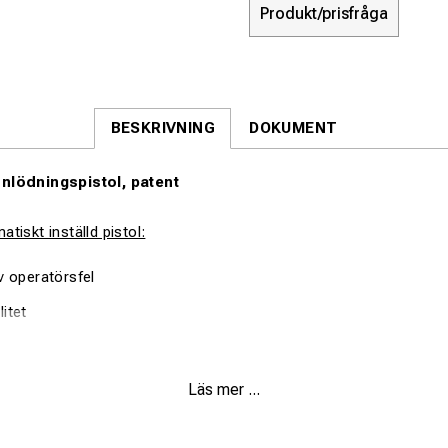
Produkt/prisfråga
BESKRIVNING
DOKUMENT
nlödningspistol, patent
tiskt inställd pistol:
v operatörsfel
itet
 enklare upplärning
Läs mer ...
istoler har under alla tider varit utrustade med en manuell mekan