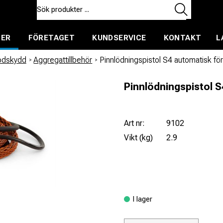
TER
FÖRETAGET
KUNDSERVICE
KONTAKT
L
ent för uthyrning
todskydd
/
Aggregattillbehör
/
Pinnlödningspistol S4 automatisk f
Pinnlödningspistol 
Art nr:
9102
Vikt (kg)
2.9
I lager