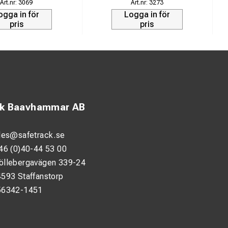
3069
3273
ogga in för
Logga in för
pris
pris
ck Baavhammar AB
les@safetrack.se
46 (0)40-44 53 00
öllebergavägen 339-24
593 Staffanstorp
56342-1451