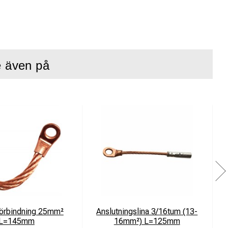
ial.
föras varje gång man
e även på
bart som
.
förbindning 25mm²
Anslutningslina 3/16tum (13-
L=145mm
16mm²) L=125mm