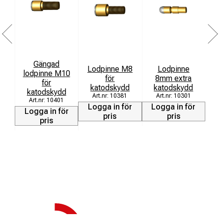
Gängad
Lodpinne M8
Lodpinne
lodpinne M10
för
8mm extra
för
katodskydd
katodskydd
katodskydd
10381
10301
10401
L
Logga in för
Logga in för
Logga in för
pris
pris
pris