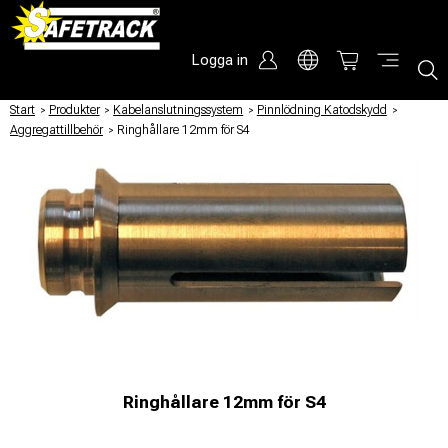
Logga in
Start
/
Produkter
/
Kabelanslutningssystem
/
Pinnlödning Katodskydd
/
Aggregattillbehör
/
Ringhållare 12mm för S4
Ringhållare 12mm för S4