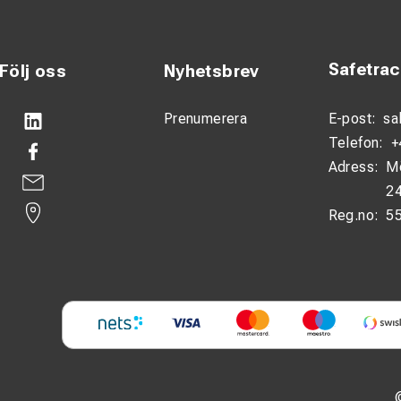
Safetra
Följ oss
Nyhetsbrev
Prenumerera
E-post:
sa
Telefon:
+
Adress:
M
24
Reg.no:
5