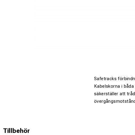
Safetracks förbindni
Kabelskorna i båda 
säkerställer att trå
övergångsmotstånd
Tillbehör