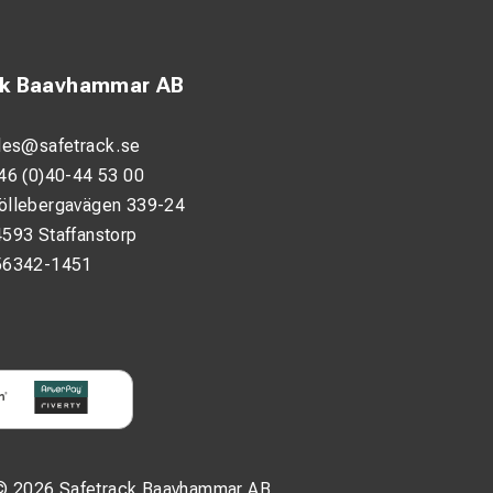
ck Baavhammar AB
les@safetrack.se
46 (0)40-44 53 00
öllebergavägen 339-24
593 Staffanstorp
56342-1451
© 2026 Safetrack Baavhammar AB