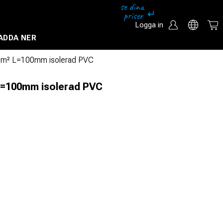
Logga in
ADDA NER
Säkerhetssystem och övervakningssystem
mm² L=100mm isolerad PVC
L=100mm isolerad PVC