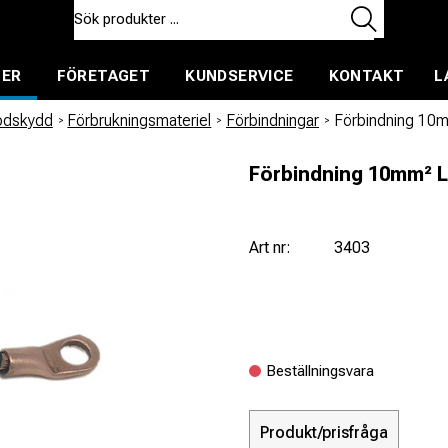
TER
FÖRETAGET
KUNDSERVICE
KONTAKT
L
ent för uthyrning
todskydd
/
Förbrukningsmateriel
/
Förbindningar
/
Förbindning 10
Förbindning 10mm² 
Art nr:
3403
Beställningsvara
Produkt/prisfråga