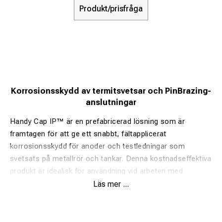
Produkt/prisfråga
Korrosionsskydd av termitsvetsar och PinBrazing-
anslutningar
Handy Cap IP™ är en prefabricerad lösning som är
framtagen för att ge ett snabbt, fältapplicerat
korrosionsskydd för anoder och testledningar som
svetsats på metallrör och tankar. Denna kostnadseffektiva
produkt är idealisk för användning vid arbeten med
begränsad åtkomst. Nya Handy Cap IP innehåller nu den
Läs mer ...
innovativa tekniken Tapecoat Gray Adhesive i sin unika
konstruktion. Genom att primern är integrerad i Tapecoat
Gray blir fältappliceringen av Handy Cap IP enklare och