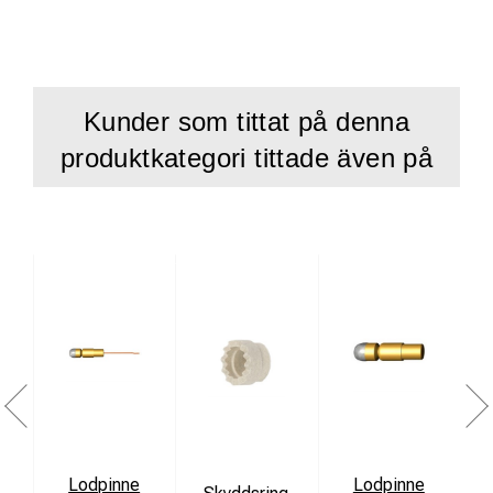
mer ekonomisk.
Jordningsanslutning för exoterm svetsning
Kunder som tittat på denna
Ingen flytande primer behövs
produktkategori tittade även på
Enkelt fältapplicerat korrosionsskydd
Idealisk för keyhole-applikationer
Kupol och tunnel ger enkel åtkomst
Tapecoat Gray Adhesive eliminerar behovet av flytande
primer
Elastomerisk massa omsluter svetsprofilen
Räfflor anpassar sig efter små diametrar
En förpackning innehåller 20 st Handy Cap IP.
Typiska egenskaper:
Lodpinne
Lodpinne