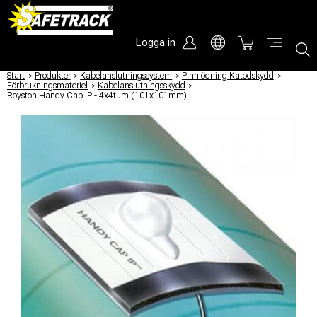
Logga in
Start
/
Produkter
/
Kabelanslutningssystem
/
Pinnlödning Katodskydd
/
Förbrukningsmateriel
/
Kabelanslutningsskydd
/
Royston Handy Cap IP - 4x4tum (101x101mm)