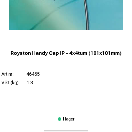
Royston Handy Cap IP - 4x4tum (101x101mm)
Art nr:
46455
Vikt (kg)
1.8
I lager