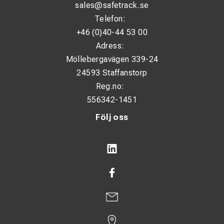
sales@safetrack.se
verktygsanvändning vid keyhole-applikationer.
Telefon:
+46 (0)40-44 53 00
Adress:
Möllebergavägen 339-24
24593 Staffanstorp
Reg.no:
556342-1451
Följ oss