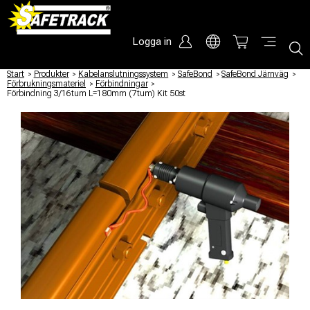
Logga in
Start
/
Produkter
/
Kabelanslutningssystem
/
SafeBond
/
SafeBond Järnväg
/
Förbrukningsmateriel
/
Förbindningar
/
Förbindning 3/16tum L=180mm (7tum) Kit 50st