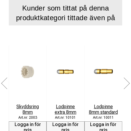
Kunder som tittat på denna
produktkategori tittade även på
Ko
Skyddsring
Lodpinne
Lodpinne
8mm
extra 8mm
8mm standard
2003
10101
10011
Logga in för
Logga in för
Logga in för
L
pris
pris
pris