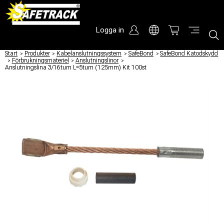
Logga in
Start
/
Produkter
/
Kabelanslutningssystem
/
SafeBond
/
SafeBond Katodskydd
/
Förbrukningsmateriel
/
Anslutningslinor
/
Anslutningslina 3/16tum L=5tum (125mm) Kit 100st