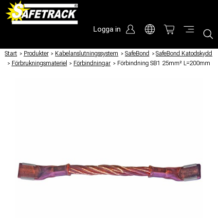
Logga in
Start
/
Produkter
/
Kabelanslutningssystem
/
SafeBond
/
SafeBond Katodskydd
/
Förbrukningsmateriel
/
Förbindningar
/
Förbindning SB1 25mm² L=200mm